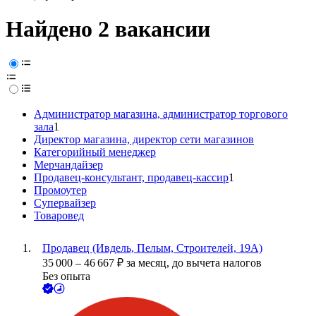
Найдено 2 вакансии
Администратор магазина, администратор торгового
зала
1
Директор магазина, директор сети магазинов
Категорийный менеджер
Мерчандайзер
Продавец-консультант, продавец-кассир
1
Промоутер
Супервайзер
Товаровед
Продавец (Ивдель, Пелым, Строителей, 19А)
35 000
–
46 667
₽
за месяц,
до вычета налогов
Без опыта