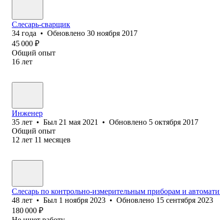
Слесарь-сварщик
34
года
•
Обновлено
30 ноября 2017
45 000
₽
Общий опыт
16
лет
Инженер
35
лет
•
Был
21 мая 2021
•
Обновлено
5 октября 2017
Общий опыт
12
лет
11
месяцев
Слесарь по контрольно-измерительным приборам и автомати
48
лет
•
Был
1 ноября 2023
•
Обновлено
15 сентября 2023
180 000
₽
Не ищет работу